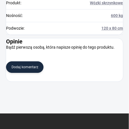
Produkt
:
Wózki skrzynkowe
Nośność
:
600 kg
Podwozie
:
120 x 80 cm
Opinie
Bądź pierwszą osobą, która napisze opinię do tego produktu.
Dodaj komentarz
S
t