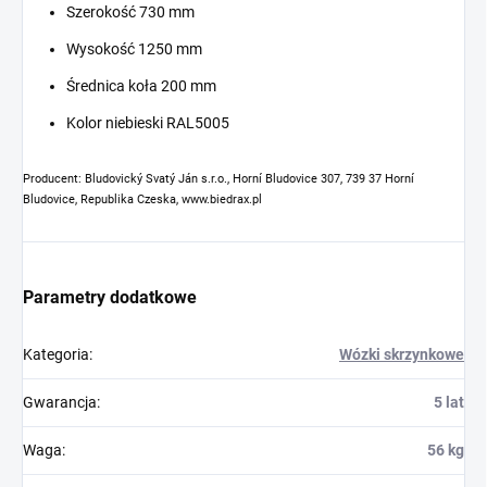
Szerokość 730 mm
Wysokość 1250 mm
Średnica koła 200 mm
Kolor niebieski RAL5005
Producent: Bludovický Svatý Ján s.r.o., Horní Bludovice 307, 739 37 Horní
Bludovice, Republika Czeska, www.biedrax.pl
Parametry dodatkowe
Kategoria
:
Wózki skrzynkowe
Gwarancja
:
5 lat
Waga
:
56 kg