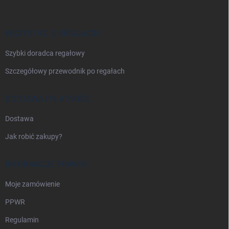
o
p
k
a
WSZYSTKO O REGAŁACH
Szybki doradca regałowy
Szczegółowy przewodnik po regałach
DOSTAWA I PŁATNOŚĆ
Dostawa
Jak robić zakupy?
INFORMACJE PRAWNE
Moje zamówienie
PPWR
Regulamin