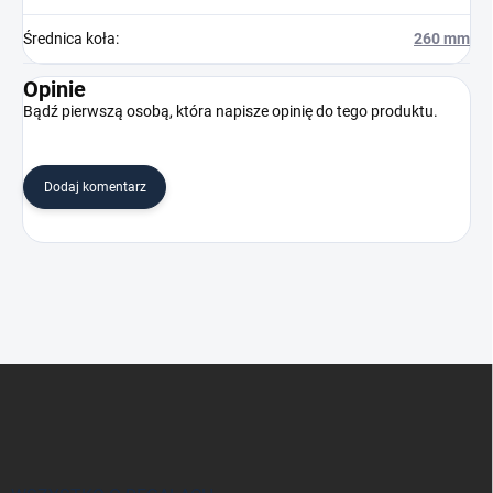
Średnica koła
:
260 mm
Opinie
Bądź pierwszą osobą, która napisze opinię do tego produktu.
Dodaj komentarz
S
t
o
p
k