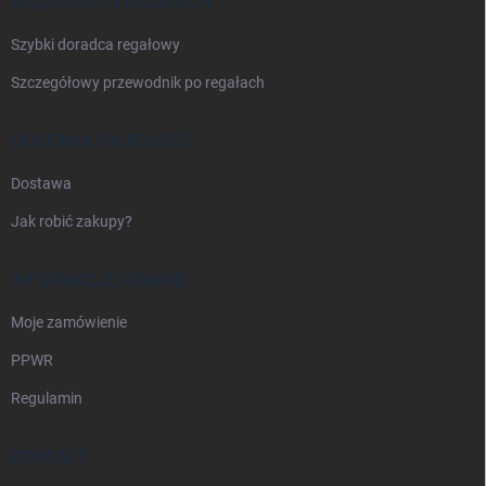
a
WSZYSTKO O REGAŁACH
Szybki doradca regałowy
Szczegółowy przewodnik po regałach
DOSTAWA I PŁATNOŚĆ
Dostawa
Jak robić zakupy?
INFORMACJE PRAWNE
Moje zamówienie
PPWR
Regulamin
KONTAKT