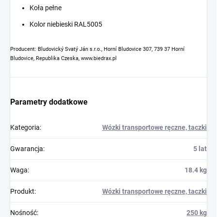
Koła pełne
Kolor niebieski RAL5005
Producent: Bludovický Svatý Ján s.r.o., Horní Bludovice 307, 739 37 Horní
Bludovice, Republika Czeska, www.biedrax.pl
Parametry dodatkowe
Kategoria
:
Wózki transportowe ręczne, taczki
Gwarancja
:
5 lat
Waga
:
18.4 kg
Produkt
:
Wózki transportowe ręczne, taczki
Nośność
:
250 kg