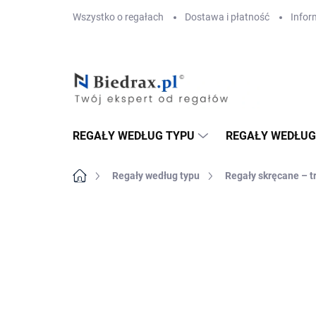
Przejść
Wszystko o regałach
Dostawa i płatność
Infor
do
treści
REGAŁY WEDŁUG TYPU
REGAŁY WEDŁUG
Home
Regały według typu
Regały skręcane – t
MARKA:
BIEDRAX
DOSTAWA GRATIS
PÓŁKI METALOWE
TOP! SOLIDNE RE
SKRĘCANE