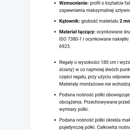
Wzmocnienie:
profil o kształcie f
zapewnienia maksymalnej sztywno
Kątownik:
grubość materiału
2 m
Materiał łączący:
ocynkowane śru
ISO 7380-1 i ocynkowane nakrętki
6923.
Regały o wysokości 180 cm i wyższ
ściany) w co najmniej dwóch punk
części regału, przy użyciu odpow
Materiały montażowe nie wchodzą
Podana nośność półki obowiązuje 
obciążenia. Przechowywane prze
wymiary półki.
Podana nośność półki określa mak
pojedynczej półki. Całkowita noś