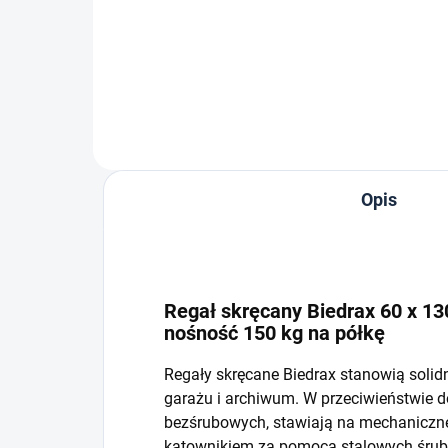
−
+
Do koszyka
Opis
Regał skręcany Biedrax 60 x 130
nośność 150 kg na półkę
Regały skręcane Biedrax stanowią solid
garażu i archiwum. W przeciwieństwie 
bezśrubowych, stawiają na mechaniczne 
kątownikiem za pomocą stalowych śrub i