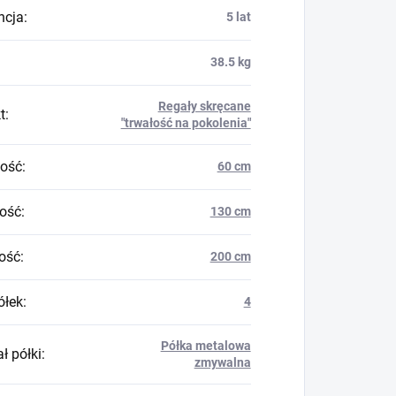
ncja
:
5 lat
38.5 kg
Regały skręcane
t
:
"trwałość na pokolenia"
ość
:
60 cm
ość
:
130 cm
ość
:
200 cm
ółek
:
4
Półka metalowa
ł półki
:
zmywalna