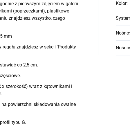
Kolor
:
godnie z pierwszym zdjęciem w galerii
belkami (poprzeczkami), plastikowe
waniu znajdziesz wszystko, czego
System
Nośnoś
 45 mm
egału znajdziesz w sekcji 'Produkty
Nośnoś
stawiać co 2,5 cm.
częściowe.
 x szerokość) wraz z kątownikami i
e.
h na powierzchni składowania owalne
 profil typu G.