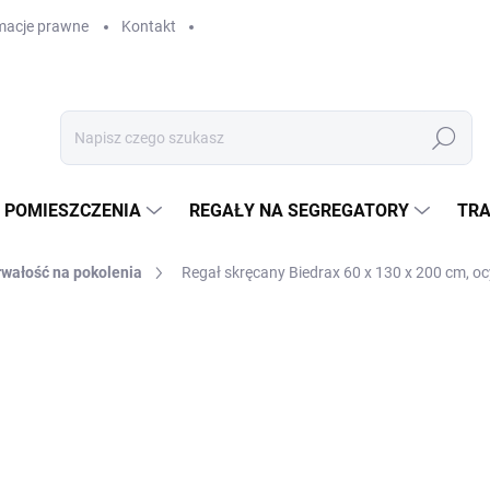
macje prawne
Kontakt
Szukaj
 POMIESZCZENIA
REGAŁY NA SEGREGATORY
TRA
rwałość na pokolenia
Regał skręcany Biedrax 60 x 130 x 200 cm, oc
GAŁY
zł 1 573
zł 1 300 bez VAT