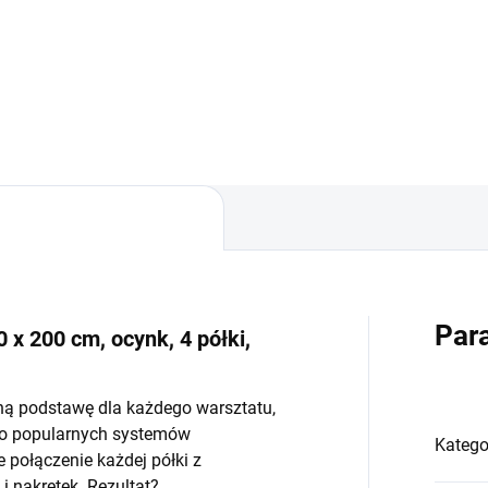
−
+
−
Do koszyka
Do koszyka
Par
 x 200 cm, ocynk, 4 półki,
ną podstawę dla każdego warsztatu,
do popularnych systemów
Katego
połączenie każdej półki z
 nakrętek. Rezultat?