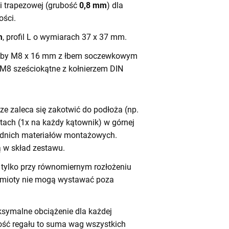
ali trapezowej (grubość
0,8 mm
) dla
ści.
m
, profil L o wymiarach 37 x 37 mm.
by M8 x 16 mm z łbem soczewkowym
 M8 sześciokątne z kołnierzem DIN
e zaleca się zakotwić do podłoża (np.
tach (1x na każdy kątownik) w górnej
iednich materiałów montażowych.
 w skład zestawu.
tylko przy równomiernym rozłożeniu
dmioty nie mogą wystawać poza
symalne obciążenie dla każdej
ność regału to suma wag wszystkich