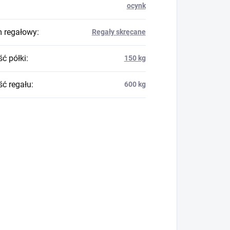
ocynk
 regałowy
:
Regały skręcane
ć półki
:
150 kg
ć regału
:
600 kg