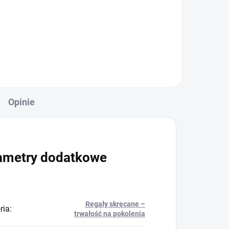
+
Do koszyka
Opinie
ametry dodatkowe
Regały skręcane –
ria
:
trwałość na pokolenia