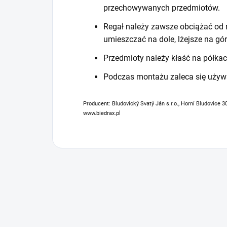
przechowywanych przedmiotów.
Regał należy zawsze obciążać od n
umieszczać na dole, lżejsze na gór
Przedmioty należy kłaść na półkac
Podczas montażu zaleca się używ
Producent: Bludovický Svatý Ján s.r.o., Horní Bludovice 3
www.biedrax.pl