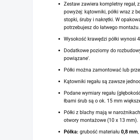
Zestaw zawiera kompletny regał, z
powyżej: kątowniki, półki wraz z 
stopki, śruby i nakrętki. W opako
potrzebujesz do łatwego montażu.
Wysokość krawędzi półki wynosi
Dodatkowe poziomy do rozbudowy r
powiązane'.
Półki można zamontować lub prze
Kątowniki regału są zawsze jedno
Podane wymiary regału (głębokość
łbami śrub są o ok. 15 mm większ
Półki z blachy mają w narożnikac
otwory montażowe (10 x 13 mm).
Półka:
grubość materiału
0,8 mm
,