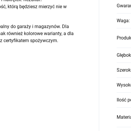
Gwara
, którą będziesz mierzyć nie w
Waga
:
ealny do garaży i magazynów. Dla
k również kolorowe warianty, a dla
Produk
 z certyfikatem spożywczym.
Głębok
Szerok
Wysok
Ilość p
Materia