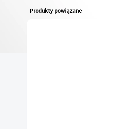
Produkty powiązane
DOSTAWA GRATIS
PÓŁKI METALOWE
TOP! SOLIDNE REGAŁY
SKRĘCANE
NA ZAMÓWIENIE (DO 3 TYGODNI)
Dodatkowy Poziom
Bar
(półka) Biedrax 60 x 130
sk
cm, ocynk, nośność 150
cm
kg
zł 304,90
zł
zł 252 bez VAT
zł 2