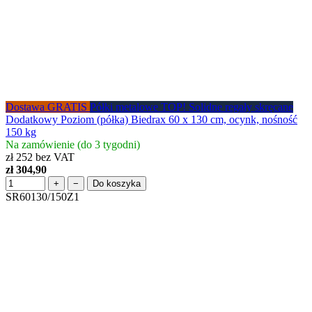
Dostawa GRATIS
Półki metalowe
TOP! Solidne regały skręcane
Dodatkowy Poziom (półka) Biedrax 60 x 130 cm, ocynk, nośność
150 kg
Na zamówienie (do 3 tygodni)
zł 252 bez VAT
zł 304,90
+
−
Do koszyka
SR60130/150Z1