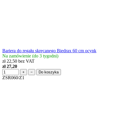
Bariera do regału skręcanego Biedrax 60 cm ocynk
Na zamówienie (do 3 tygodni)
zł 22,50 bez VAT
zł 27,20
+
−
Do koszyka
ZSR060/Z1