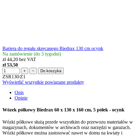
Bariera do regału skręcanego Biedrax 130 cm ocynk
Na zamówienie (do 3 tygodni)
zł 44,20 bez VAT
zł 53,50
+
−
Do koszyka
ZSR130/Z1
Wyświetlić wszystkie powiązane produkty
Opis
Opinie
Wózek półkowy Biedrax 60 x 130 x 160 cm, 5 półek - ocynk
Wózki półkowe służą przede wszystkim do przewozu materiałów w
magazynach, dokumentów w archiwach oraz narzędzi w garażach.
Wózki półkowe można zastosować nawet w domu na kwiaty i