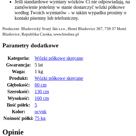
Jeśli standardowe wymiary wózków Ci nie odpowiadają, na
zamówienie jesteśmy w stanie dostarczyć wózki półkowe
według Twoich wymiarów – w takim wypadku prosimy o
kontakt pisemny lub telefoniczny.
Producent: Bludovický Svatý Ján s.r.o., Horní Bludovice 307, 739 37 Horní
Bludovice, Republika Czeska, www.biedrax.pl
Parametry dodatkowe
Kategoria
:
Wózki półkowe skręcane
Gwarancja
:
5 lat
Waga
:
1 kg
Produkt
:
Wózki półkowe skręcane
Głębokość
:
60 cm
Szerokość
:
130 cm
Wysokość
:
160 cm
Ilość półek
:
5
Kolor
:
ocynk
Nośność półki
:
75 kg
Opinie