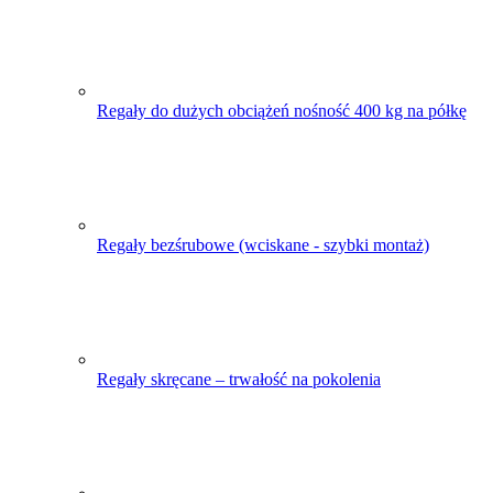
Regały do dużych obciążeń nośność 400 kg na półkę
Regały bezśrubowe (wciskane - szybki montaż)
Regały skręcane – trwałość na pokolenia