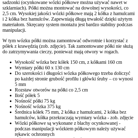
sadzonki (ocynkowane wózki półkowe można używać nawet w
szklarniach). Półki można montować na dowolnej wysokości, co
2,5 cm. Wysokiej jakości wózki półkowe mają 2 kółka z hamulcami
i 2 kółka bez hamulców. Zapewniają długą trwałość dzięki użytym
materiałom. Skręcany system montażu jest bardzo stabilny podczas
manipulacji.
W tym wózku półki można zamontować odwrotnie i korzystać z
półek z krawędzią (zob. zdjęcie). Tak zamontowane półki nie służą
do zatrzymywania cieczy, ponieważ mają otwory w rogach.
Wysokość wózka bez kółek 150 cm, z kółkami 160 cm
Wymiary półki 60 x 130 cm
Do szerokości i długości wózka półkowego trzeba doliczyć
po każdej stronie grubość profilu i główki śruby – co wynosi
5 mm
Rozstaw otworów na półki co 2,5 cm
Ilość półek 5
Nośność półki 75 kg
Nośność wózka 375 kg
Średnica kółek 75 mm, 2 kółka z hamulcami, 2 kółka bez
hamulców, kółka przekraczają wymiary wózka - zob. zdjęcie
Wózki półkowe są wykonane z blachy ocynkowanej -
podczas manipulacji wózkiem półkowym należy używać
rękawic ochronnych