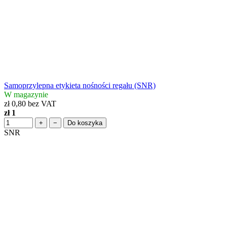
Samoprzylepna etykieta nośności regału (SNR)
W magazynie
zł 0,80 bez VAT
zł 1
+
−
Do koszyka
SNR