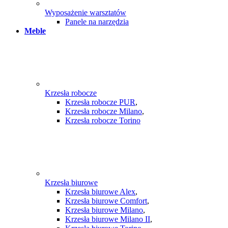
Wyposażenie warsztatów
Panele na narzędzia
Meble
Krzesła robocze
Krzesła robocze PUR
,
Krzesła robocze Milano
,
Krzesła robocze Torino
Krzesła biurowe
Krzesła biurowe Alex
,
Krzesła biurowe Comfort
,
Krzesła biurowe Milano
,
Krzesła biurowe Milano II
,